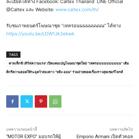
ละเอียดได้ทาง Facebook: Caltex Thailand
LINE Official
@Caltex และ Website:
www.caltex.com/th/
รับชมภาพยนตร์โฆษณาชุด “เทครอนนนนนนนนน” ได้ทาง
https://youtu.be/LDW1Jk3ekwk
TAGS
คาลเท็กซ์ เสิร์ฟความแรง! เปิดแคมเปญโฆษณาชุดใหม่ “เทครอนนนนนนนนน” เติม
ดีกรีความฮอตให้ระอุคว้าสองสาว “หลิง-ออม” ร่วมถ่ายทอดเรื่องราวสุดเซอร์ไพรส์
บทความก่อนหน้านี้
บทความถัดไป
“MOTOR EXPO” มอบรถให้ผู้
Emporio Armani เปิดตัวคอล