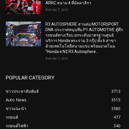
ARRC สนาม 4 ที่มัลดาลิกา
สิงหาคม 7, 2026
R3 AUTOSPHERE สานต่อ MOTORSPORT
DNA ประกาศหนุนทีม P1 AUTOMOTIVE สู้ศึก
รถยนต์ทางเรียบ ยกระดับมาตรฐานศูนย์
บริการ Honda พระราม 3 กรุ๊ป ทั้ง 6 สาขา
ด้วยเทคโนโลยีสนามแข่ง พร้อมอวดโฉม
“Honda e:N2 R3 Autosphere...
สิงหาคม 7, 2026
POPULAR CATEGORY
ข่าวประชาสัมพันธ์
3713
Auto News
3515
ข่าวแนะนำ
3380
รถยนต์
477
รถยนต์ไฟฟ้า
340