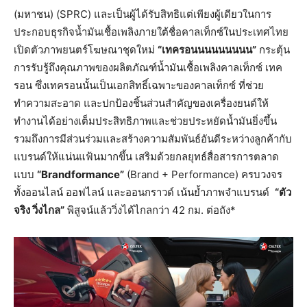
(มหาชน) (SPRC) และเป็นผู้ได้รับสิทธิแต่เพียงผู้เดียวในการ
ประกอบธุรกิจน้ำมันเชื้อเพลิงภายใต้ชื่อคาลเท็กซ์ในประเทศไทย
เปิดตัวภาพยนตร์โฆษณาชุดใหม่
“
เทครอนนนนนนนนน
”
กระตุ้น
การรับรู้ถึงคุณภาพของผลิตภัณฑ์น้ำมันเชื้อเพลิงคาลเท็กซ์ เทค
รอน ซึ่งเทครอนนั้นเป็นเอกสิทธิ์เฉพาะของคาลเท็กซ์ ที่ช่วย
ทำความสะอาด และปกป้องชิ้นส่วนสำคัญของเครื่องยนต์ให้
ทำงานได้อย่างเต็มประสิทธิภาพและช่วยประหยัดน้ำมันยิ่งขึ้น
รวมถึงการมีส่วนร่วมและสร้างความสัมพันธ์อันดีระหว่างลูกค้ากับ
แบรนด์ให้แน่นแฟ้นมากขึ้น เสริมด้วยกลยุทธ์สื่อสารการตลาด
แบบ
“Brandformance”
(Brand + Performance) ครบวงจร
ทั้งออนไลน์ ออฟไลน์ และออนกราวด์ เน้นย้ำภาพจำแบรนด์
“
ตัว
จริง
วิ่งไกล
”
พิสูจน์แล้ววิ่งได้ไกลกว่า 42 กม. ต่อถัง*