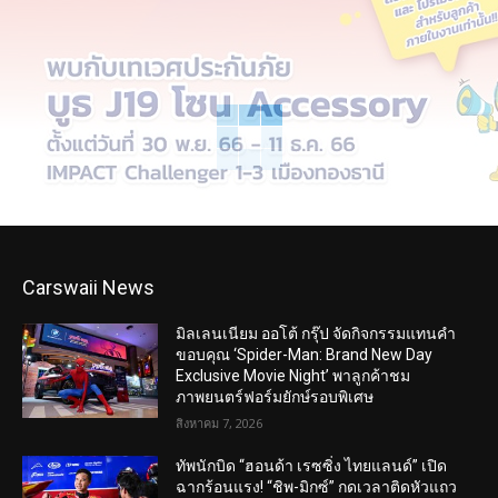
Carswaii News
มิลเลนเนียม ออโต้ กรุ๊ป จัดกิจกรรมแทนคำ
ขอบคุณ ‘Spider-Man: Brand New Day
Exclusive Movie Night’ พาลูกค้าชม
ภาพยนตร์ฟอร์มยักษ์รอบพิเศษ
สิงหาคม 7, 2026
ทัพนักบิด “ฮอนด้า เรซซิ่ง ไทยแลนด์” เปิด
ฉากร้อนแรง! “ชิพ-มิกซ์” กดเวลาติดหัวแถว