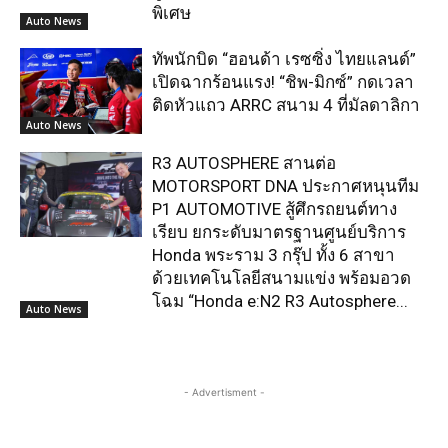
พิเศษ
Auto News
ทัพนักบิด “ฮอนด้า เรซซิ่ง ไทยแลนด์”
เปิดฉากร้อนแรง! “ชิพ-มิกซ์” กดเวลา
ติดหัวแถว ARRC สนาม 4 ที่มัลดาลิกา
Auto News
R3 AUTOSPHERE สานต่อ
MOTORSPORT DNA ประกาศหนุนทีม
P1 AUTOMOTIVE สู้ศึกรถยนต์ทาง
เรียบ ยกระดับมาตรฐานศูนย์บริการ
Honda พระราม 3 กรุ๊ป ทั้ง 6 สาขา
ด้วยเทคโนโลยีสนามแข่ง พร้อมอวด
โฉม “Honda e:N2 R3 Autosphere...
Auto News
- Advertisment -