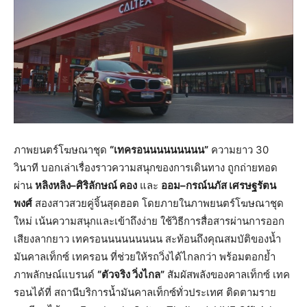
ภาพยนตร์โฆษณาชุด
“
เทครอนนนนนนนนน
”
ความยาว 30
วินาที บอกเล่าเรื่องราวความสนุกของการเดินทาง ถูกถ่ายทอด
ผ่าน
หลิงหลิง
–
ศิริลักษณ์
คอง
และ
ออม
–
กรณ์นภัส
เศรษฐรัตน
พงศ์
สองสาวสวยคู่จิ้นสุดฮอต โดยภายในภาพยนตร์โฆษณาชุด
ใหม่ เน้นความสนุกและเข้าถึงง่าย ใช้วิธีการสื่อสารผ่านการออก
เสียงลากยาว เทครอนนนนนนนนน สะท้อนถึงคุณสมบัติของน้ำ
มันคาลเท็กซ์ เทครอน ที่ช่วยให้รถวิ่งได้ไกลกว่า พร้อมตอกย้ำ
ภาพลักษณ์แบรนด์
“
ตัวจริง
วิ่งไกล
”
สัมผัสพลังของคาลเท็กซ์ เทค
รอนได้ที่ สถานีบริการน้ำมันคาลเท็กซ์ทั่วประเทศ ติดตามราย