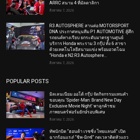
ARRC สนาม 4 ที่มัลดาลิกา
สิงหาคม 7, 2026
R3 AUTOSPHERE สานต่อ MOTORSPORT
DNA ประกาศหนุนทีม P1 AUTOMOTIVE สู้ศึก
รถยนต์ทางเรียบ ยกระดับมาตรฐานศูนย์
บริการ Honda พระราม 3 กรุ๊ป ทั้ง 6 สาขา
ด้วยเทคโนโลยีสนามแข่ง พร้อมอวดโฉม
“Honda e:N2 R3 Autosphere...
สิงหาคม 7, 2026
POPULAR POSTS
มิลเลนเนียม ออโต้ กรุ๊ป จัดกิจกรรมแทนคำ
ขอบคุณ ‘Spider-Man: Brand New Day
Exclusive Movie Night’ พาลูกค้าชม
ภาพยนตร์ฟอร์มยักษ์รอบพิเศษ
สิงหาคม 7, 2026
ทัพนักบิด “ฮอนด้า เรซซิ่ง ไทยแลนด์” เปิด
ฉากร้อนแรง! “ชิพ-มิกซ์” กดเวลาติดหัวแถว