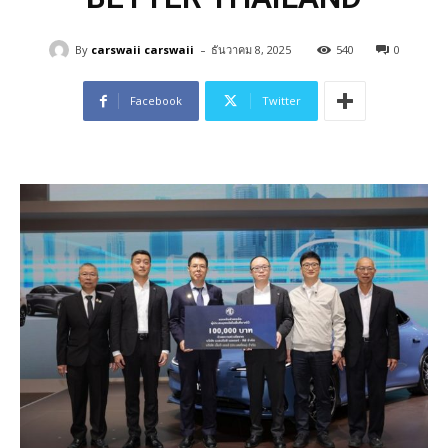
-
By
carswaii carswaii
ธันวาคม 8, 2025
540
0
Facebook
Twitter