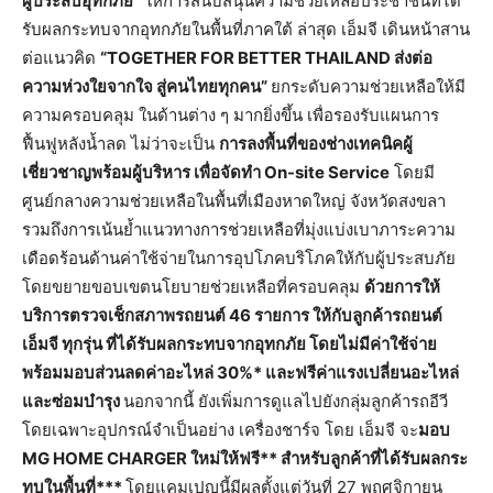
ผู้ประสบอุทกภัย
”
ให้การสนับสนุนความช่วยเหลือประชาชนที่ได้
รับผลกระทบจากอุทกภัยในพื้นที่ภาคใต้ ล่าสุด เอ็มจี เดินหน้าสาน
ต่อแนวคิด
“TOGETHER FOR BETTER THAILAND
ส่งต่อ
ความห่วงใยจากใจ
สู่คนไทยทุกคน
”
ยกระดับความช่วยเหลือให้มี
ความครอบคลุม ในด้านต่าง ๆ มากยิ่งขึ้น เพื่อรองรับแผนการ
ฟื้นฟูหลังน้ำลด ไม่ว่าจะเป็น
การลงพื้นที่ของช่างเทคนิคผู้
เชี่ยวชาญพร้อมผู้บริหาร
เพื่อจัดทำ
On-site Service
โดยมี
ศูนย์กลางความช่วยเหลือในพื้นที่เมืองหาดใหญ่ จังหวัดสงขลา
รวมถึงการเน้นย้ำแนวทางการช่วยเหลือที่มุ่งแบ่งเบาภาระความ
เดือดร้อนด้านค่าใช้จ่ายในการอุปโภคบริโภคให้กับผู้ประสบภัย
โดยขยายขอบเขตนโยบายช่วยเหลือที่ครอบคลุม
ด้วยการให้
บริการตรวจเช็กสภาพรถยนต์
46
รายการ
ให้กับลูกค้ารถยนต์
เอ็มจี
ทุกรุ่น
ที่ได้รับผลกระทบจากอุทกภัย
โดยไม่มีค่าใช้จ่าย
พร้อม
มอบส่วนลดค่าอะไหล่
30%*
และฟรีค่าแรงเปลี่ยนอะไหล่
และซ่อมบำรุง
นอกจากนี้ ยังเพิ่มการดูแลไปยังกลุ่มลูกค้ารถอีวี
โดยเฉพาะอุปกรณ์จำเป็นอย่าง เครื่องชาร์จ โดย เอ็มจี จะ
มอบ
MG HOME CHARGER
ใหม่ให้ฟรี
**
สำหรับลูกค้าที่ได้รับผลกระ
ทบในพื้นที่
***
โดยแคมเปญนี้มีผลตั้งแต่วันที่ 27 พฤศจิกายน