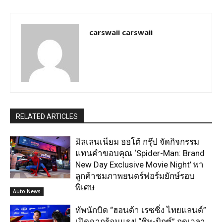
carswaii carswaii
RELATED ARTICLES
มิลเลนเนียม ออโต้ กรุ๊ป จัดกิจกรรม
แทนคำขอบคุณ ‘Spider-Man: Brand
New Day Exclusive Movie Night’ พา
ลูกค้าชมภาพยนตร์ฟอร์มยักษ์รอบ
พิเศษ
Auto News
ทัพนักบิด “ฮอนด้า เรซซิ่ง ไทยแลนด์”
เปิดฉากร้อนแรง! “ชิพ-มิกซ์” กดเวลา