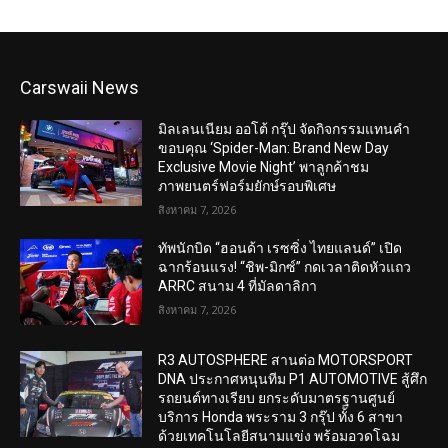
Carswaii News
มิลเลนเนียม ออโต้ กรุ๊ป จัดกิจกรรมแทนคำ
ขอบคุณ ‘Spider-Man: Brand New Day
Exclusive Movie Night’ พาลูกค้าชม
ภาพยนตร์ฟอร์มยักษ์รอบพิเศษ
สิงหาคม 7, 2026
ทัพนักบิด “ฮอนด้า เรซซิ่ง ไทยแลนด์” เปิด
ฉากร้อนแรง! “ชิพ-มิกซ์” กดเวลาติดหัวแถว
ARRC สนาม 4 ที่มัลดาลิกา
สิงหาคม 7, 2026
R3 AUTOSPHERE สานต่อ MOTORSPORT
DNA ประกาศหนุนทีม P1 AUTOMOTIVE สู้ศึก
รถยนต์ทางเรียบ ยกระดับมาตรฐานศูนย์
บริการ Honda พระราม 3 กรุ๊ป ทั้ง 6 สาขา
ด้วยเทคโนโลยีสนามแข่ง พร้อมอวดโฉม