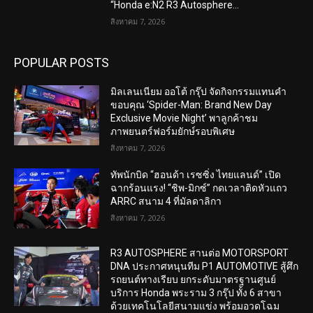
“Honda e:N2 R3 Autosphere...
สิงหาคม 7, 2026
POPULAR POSTS
มิลเลนเนียม ออโต้ กรุ๊ป จัดกิจกรรมแทนคำ
ขอบคุณ ‘Spider-Man: Brand New Day
Exclusive Movie Night’ พาลูกค้าชม
ภาพยนตร์ฟอร์มยักษ์รอบพิเศษ
สิงหาคม 7, 2026
ทัพนักบิด “ฮอนด้า เรซซิ่ง ไทยแลนด์” เปิด
ฉากร้อนแรง! “ชิพ-มิกซ์” กดเวลาติดหัวแถว
ARRC สนาม 4 ที่มัลดาลิกา
สิงหาคม 7, 2026
R3 AUTOSPHERE สานต่อ MOTORSPORT
DNA ประกาศหนุนทีม P1 AUTOMOTIVE สู้ศึก
รถยนต์ทางเรียบ ยกระดับมาตรฐานศูนย์
บริการ Honda พระราม 3 กรุ๊ป ทั้ง 6 สาขา
ด้วยเทคโนโลยีสนามแข่ง พร้อมอวดโฉม