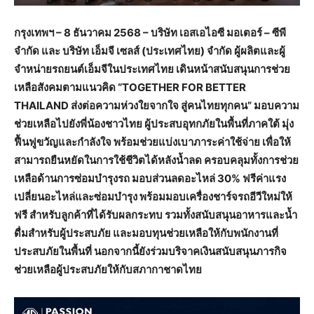
กรุงเทพฯ
– 8
ธันวาคม
2568 –
บริษัท
เอสเอไอซี
มอเตอร์
–
ซีพี
จำกัด
และ
บริษัท
เอ็มจี
เซลส์
(
ประเทศไทย
)
จำกัด
ผู้ผลิตและผู้
จำหน่ายรถยนต์เอ็มจีในประเทศไทย
เดินหน้าสนับสนุนการช่วย
เหลือสังคมตามแนวคิด
“TOGETHER FOR BETTER
THAILAND
ส่งต่อความห่วงใยจากใจ
สู่คนไทยทุกคน
”
มอบความ
ช่วยเหลือไปยังพี่น้องชาวไทย
ผู้ประสบอุทกภัยในพื้นที่ภาคใต้
มุ่ง
ฟื้นฟูขวัญและกำลังใจ
พร้อมช่วยแบ่งเบาภาระค่าใช้จ่าย
เพื่อให้
สามารถยืนหยัดในการใช้ชีวิตได้หลังน้ำลด
ครอบคลุมทั้งการช่วย
เหลือด้านการซ่อมบำรุงรถ
มอบส่วนลดอะไหล่
30%
ฟรีค่าแรง
เปลี่ยนอะไหล่และซ่อมบำรุง
พร้อมมอบเครื่องชาร์จรถอีวีใหม่ให้
ฟรี
สำหรับลูกค้าที่ได้รับผลกระทบ
รวมทั้งสนับสนุนอาหารและน้ำ
ดื่มสำหรับผู้ประสบภัย
และมอบทุนช่วยเหลือให้กับพนักงานที่
ประสบภัยในพื้นที่
นอกจากนี้ยังร่วมบริจาคเงินสนับสนุนภารกิจ
ช่วยเหลือผู้ประสบภัยให้กับสภากาชาดไทย